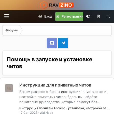
Вход
Регистрация
Форумы
Помощь в запуске и установке
читов
Инструкции для приватных читов
В этом разделе собраны инструкции по установке и
настройке приватных читов. Здесь вы найдёте
пошаговые руководства, которые помогут без
ошибок запустить софт, правильно активировать
Инструкция по читам Ancient - установка, настройка оверлеев и решение ошибок
ключи и избежать распространённых проблем. Все
17 Сен 2025
WallHack