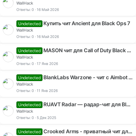
WallHack
Ответы
0
16 Май 2026
Купить чит Ancient для Black Ops 7
Undetected
WallHack
Ответы
0
16 Май 2026
MASON чит для Call of Duty Black Ops 7
Undetected
WallHack
Ответы
0
17 Янв 2026
BlankLabs Warzone - чит с Aimbot и ESP
Undetected
WallHack
Ответы
0
11 Янв 2026
RUAVT Radar — радар-чит для Black Ops 7 и Warzone
Undetected
WallHack
Ответы
0
5 Дек 2025
Crooked Arms - приватный чит для Call of Duty Black Ops 7 с Aimbot и ESP
Undetected