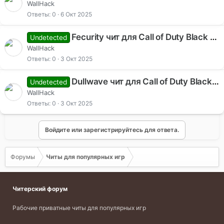
WallHack
Ответы
0
6 Окт 2025
Fecurity чит для Call of Duty Black Ops 7 — приватный софт с Aimbot и ESP
Undetected
WallHack
Ответы
0
3 Окт 2025
Dullwave чит для Call of Duty Black Ops 7 — приватный софт с Aimbot и ESP
Undetected
WallHack
Ответы
0
3 Окт 2025
Войдите или зарегистрируйтесь для ответа.
Форумы
Читы для популярных игр
Читерский форум
Рабочие приватные читы для популярных игр