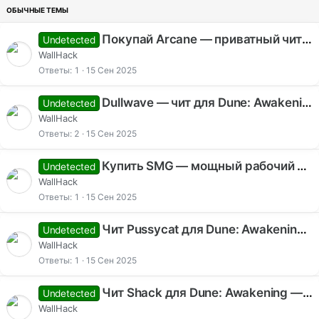
е
п
л
Покупай Arcane — приватный чит для Dune: Awakening
Undetected
е
WallHack
н
Ответы
1
15 Сен 2025
о
Dullwave — чит для Dune: Awakening с продвинутым ESP и аим-системой
Undetected
WallHack
Ответы
2
15 Сен 2025
Купить SMG — мощный рабочий чит игры для Dune: Awakening
Undetected
WallHack
Ответы
1
15 Сен 2025
Чит Pussycat для Dune: Awakening — приватный софт с Aimbot, ESP и Radar
Undetected
WallHack
Ответы
1
15 Сен 2025
Чит Shack для Dune: Awakening — приватный софт с Aimbot, ESP и поддержкой OBS
Undetected
WallHack