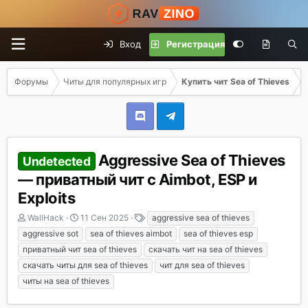
Вход
Регистрация
Форумы
Читы для популярных игр
Купить чит Sea of Thieves
Aggressive Sea of Thieves
Undetected
— приватный чит с Aimbot, ESP и
Exploits
А
Д
Т
WallHack
11 Сен 2025
aggressive sea of thieves
в
а
е
aggressive sot
sea of thieves aimbot
sea of thieves esp
т
т
г
приватный чит sea of thieves
скачать чит на sea of thieves
о
а
и
скачать читы для sea of thieves
чит для sea of thieves
р
н
т
а
читы на sea of thieves
е
ч
м
а