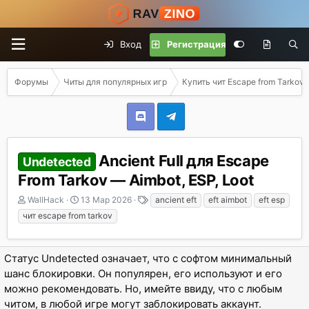
Вход
Регистрация
Форумы
Читы для популярных игр
Купить чит Escape from Tarkov
Ancient Full для Escape
Undetected
From Tarkov — Aimbot, ESP, Loot
А
Д
Т
WallHack
13 Мар 2026
ancient eft
eft aimbot
eft esp
в
а
е
чит escape from tarkov
т
т
г
о
а
и
р
н
Статус Undetected означает, что с софтом минимальный
т
а
шанс блокировки. Он популярен, его используют и его
е
ч
м
а
можно рекомендовать. Но, имейте ввиду, что с любым
ы
л
читом, в любой игре могут заблокировать аккаунт.