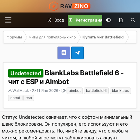
Вход
Регистрация
Форумы
Читы для популярных игр
Купить чит Battlefield
BlankLabs Battlefield 6 -
Undetected
чит с ESP и Aimbot
А
Д
Т
WallHack
11 Янв 2026
aimbot
battlefield 6
blanklabs
в
а
е
cheat
esp
т
т
г
о
а
и
р
н
Статус Undetected означает, что с софтом минимальный
т
а
шанс блокировки. Он популярен, его используют и его
е
ч
м
а
можно рекомендовать. Но, имейте ввиду, что с любым
ы
л
читом, в любой игре могут заблокировать аккаунт.