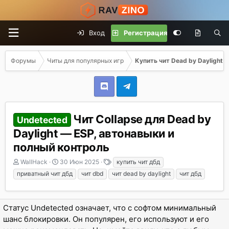
Вход
Регистрация
Форумы
Читы для популярных игр
Купить чит Dead by Daylight
Чит Collapse для Dead by
Undetected
Daylight — ESP, автонавыки и
полный контроль
А
Д
Т
WallHack
30 Июн 2025
купить чит дбд
в
а
е
приватный чит дбд
чит dbd
чит dead by daylight
чит дбд
т
т
г
о
а
и
р
н
Статус Undetected означает, что с софтом минимальный
т
а
е
ч
шанс блокировки. Он популярен, его используют и его
м
а