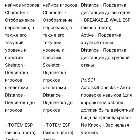
неймов игроков
неймов игроков
Distance - Подсветка
Character -
Character -
дистанции до выходов
Отображение
Отображение
- BREAKABLE WALL ESP
персонажа, а
персонажа, а
(выбор цвета)
также его
также его
Active - Подсветка
текущий
текущий
хрупкой стены
уровень и
уровень и
Distance - Подсветка
престиж
престиж
дистанции до хрупкой
Skeleton -
Skeleton -
стены
Подсветка
Подсветка
игроков
игроков
[MISC]
скелетами
скелетами
Auto skill Checks - Авто
Distance -
Distance -
проверка навыков (для
Подсветка до
Подсветка до
корректной работы
игроков
игроков
должен быть дефолтный
билд на пробел/ space)
- TOTEM ESP
- TOTEM ESP
No Knock - Вас нельзя
(выбор цвета)
(выбор цвета)
уронить
Active -
Active -