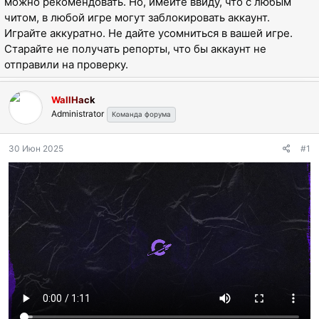
можно рекомендовать. Но, имейте ввиду, что с любым
ы
л
читом, в любой игре могут заблокировать аккаунт.
а
Играйте аккуратно. Не дайте усомниться в вашей игре.
Старайте не получать репорты, что бы аккаунт не
отправили на проверку.
WallHack
Administrator
Команда форума
30 Июн 2025
#1