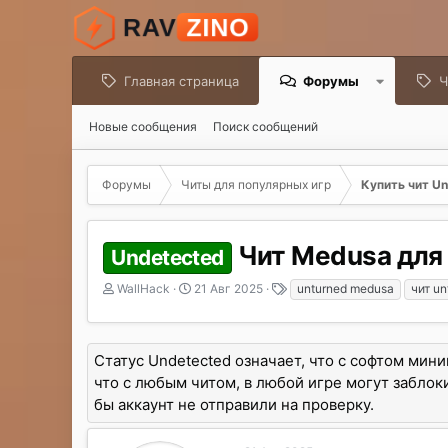
Главная страница
Форумы
Ч
Новые сообщения
Поиск сообщений
Форумы
Читы для популярных игр
Купить чит Un
Чит Medusa для 
Undetected
А
Д
Т
WallHack
21 Авг 2025
unturned medusa
чит un
в
а
е
т
т
г
о
а
и
Статус Undetected означает, что с софтом мин
р
н
т
а
что с любым читом, в любой игре могут заблоки
е
ч
бы аккаунт не отправили на проверку.
м
а
ы
л