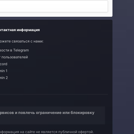
нтактная информация
ожете связаться с нами:
вости в Telegram
т пользователей
cord
in 1
min 2
рвисов и повлечь ограничение или блокировку
нформация на сайте не является публичной офертой.