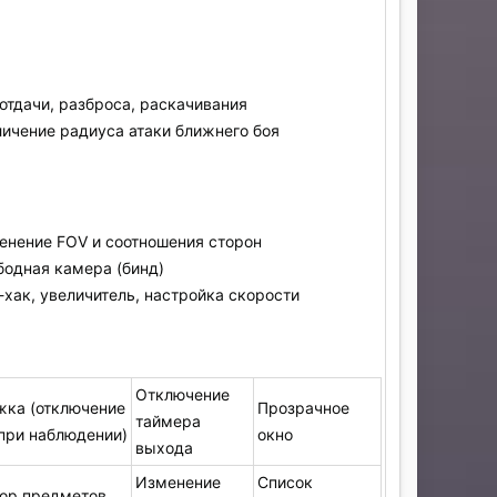
отдачи, разброса, раскачивания
личение радиуса атаки ближнего боя
енение FOV и соотношения сторон
бодная камера (бинд)
хак, увеличитель, настройка скорости
Отключение
жка (отключение
Прозрачное
таймера
при наблюдении)
окно
выхода
Изменение
Список
ор предметов