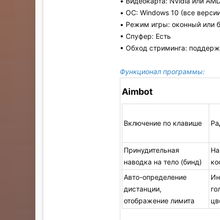
• Видеокарта: Nvidia или AM
• ОС: Windows 10 (все версии
• Режим игры: оконный или
• Спуфер: Есть
• Обход стриминга: поддерж
Функционал программы:
Aimbot
Включение по клавише
Ра
Принудительная
На
наводка на тело (бинд)
ко
Авто-определение
Ин
дистанции,
го
отображение лимита
цв