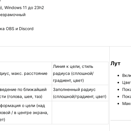
D
), Windows 11 до 23h2
 безрамочный
ка OBS и Discord
Лут
Линия к цели, стиль
диус, макс. расстояние
радиуса (сплошной/
Вкл
градиент, цвет)
Цве
ведение по ближайшей
Заполненный радиус
Пока
сти (голова, шея, таз)
(сплошной/градиент, цвет)
Пок
Мак
формация о цели (над
ловой / в центре экрана,
ет)