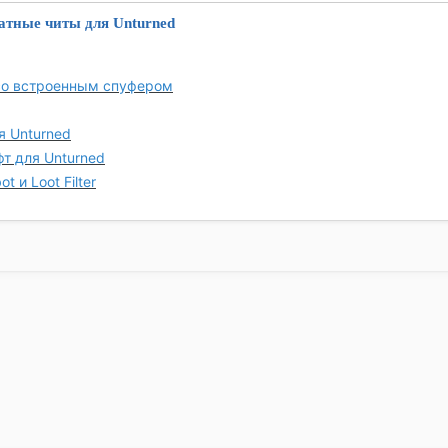
атные читы для Unturned
со встроенным спуфером
я Unturned
т для Unturned
ot и Loot Filter