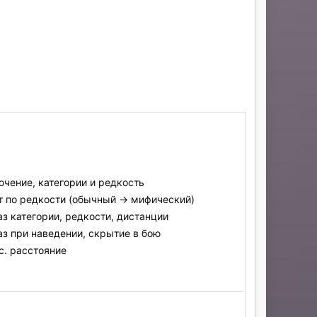
ючение, категории и редкость
т по редкости (обычный → мифический)
з категории, редкости, дистанции
аз при наведении, скрытие в бою
с. расстояние