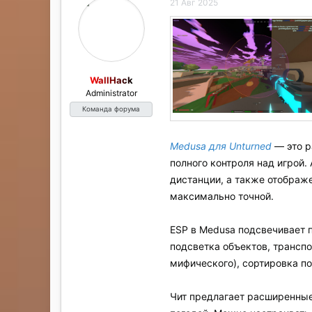
а
21 Авг 2025
WallHack
Administrator
Команда форума
Medusa для Unturned
— это р
полного контроля над игрой.
дистанции, а также отображе
максимально точной.
ESP в Medusa подсвечивает 
подсветка объектов, транспо
мифического), сортировка по
Чит предлагает расширенные