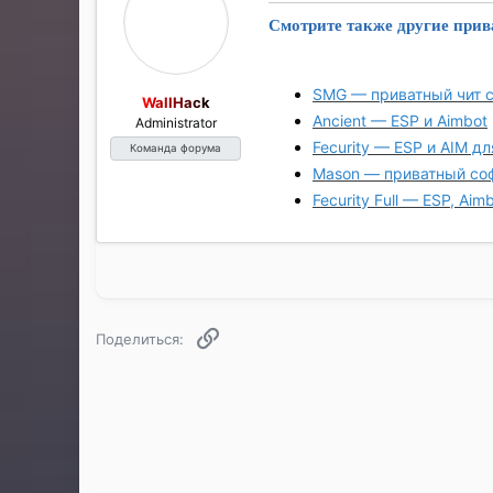
Смотрите также другие прив
SMG — приватный чит 
WallHack
Ancient — ESP и Aimbot
Administrator
Fecurity — ESP и AIM дл
Команда форума
Mason — приватный соф
Fecurity Full — ESP, Aimb
Ссылка
Поделиться: