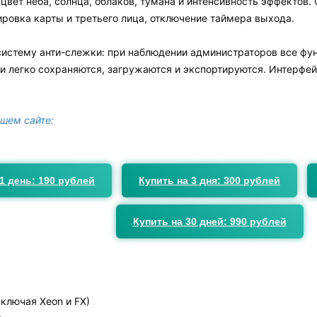
цвет неба, солнца, облаков, тумана и интенсивность эффектов
ировка карты и третьего лица, отключение таймера выхода.
истему анти-слежки: при наблюдении администраторов все фун
ки легко сохраняются, загружаются и экспортируются. Интерфе
ашем сайте:
1 день: 190 рублей
Купить на 3 дня: 300 рублей
Купить на 30 дней: 990 рублей
включая Xeon и FX)