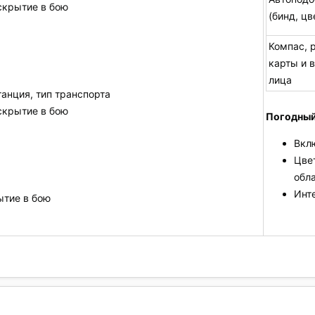
скрытие в бою
(бинд, цв
Компас, 
карты и в
лица
танция, тип транспорта
скрытие в бою
Погодный
Вкл
Цвет
обл
Инте
ытие в бою