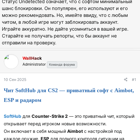
Статус Undetected означает, что с софтом минимальный
ы
л
шанс блокировки. Он популярен, его используют и его
а
можно рекомендовать. Но, имейте ввиду, что с любым
читом, в любой игре могут заблокировать аккаунт.
Играйте аккуратно. Не дайте усомниться в вашей игре.
Старайте не получать репорты, что бы аккаунт не
отправили на проверку.
WallHack
Administrator
Команда форума
10 Сен 2025
#1
Чит SoftHub для CS2 — приватный софт с Aimbot,
ESP и радаром
SoftHub
для
Counter-Strike 2
— это приватный чит, который
открывает перед игроком новые возможности.
Он включает в себя мощный
Aimbot
с настройкой под
каждое оружие,
ESP
для полного контроля ситуации на