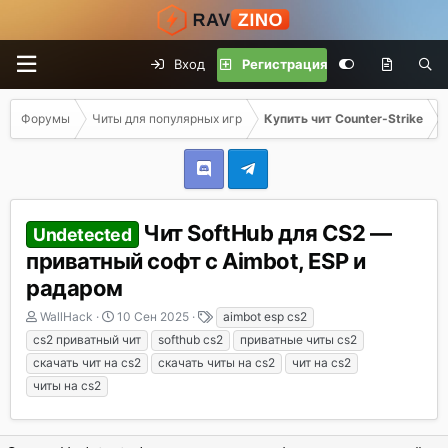
Вход
Регистрация
Форумы
Читы для популярных игр
Купить чит Counter-Strike
Чит SoftHub для CS2 —
Undetected
приватный софт с Aimbot, ESP и
радаром
А
Д
Т
WallHack
10 Сен 2025
aimbot esp cs2
в
а
е
cs2 приватный чит
softhub cs2
приватные читы cs2
т
т
г
скачать чит на cs2
скачать читы на cs2
чит на cs2
о
а
и
читы на cs2
р
н
т
а
е
ч
м
а