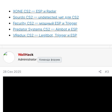
XONE CS2 — ESP и Radar
Spurdo CS2 — undetected чит для CS2
Fecurity CS2 — мощный ESP и Trigger
Predator Systems CS2 — Aimbot и ESP
VRedux CS2 — Legitbot, Trigger и ESP
WallHack
Administrator
Команда форума
28 Сен 2025
#3