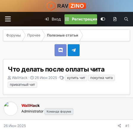
Вход
Регистрация
Форумы
Прочее
Полезные статьи
Что делать после оплаты чита
А
Д
Т
WallHack
26 Июн 2025
купить чит
покупка чита
в
а
е
приватный чит
т
т
г
о
а
и
р
н
т
а
WallHack
е
ч
Administrator
Команда форума
м
а
ы
л
а
26 Июн 2025
#1