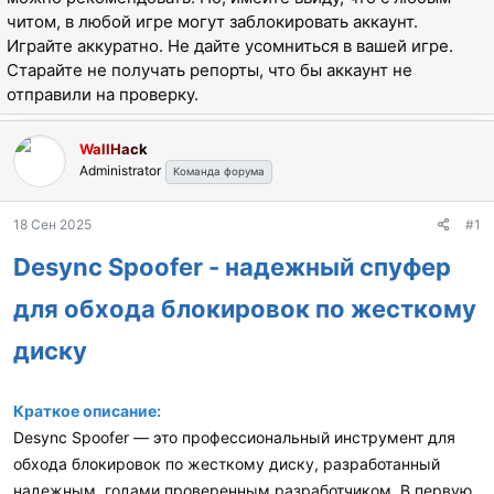
ы
л
читом, в любой игре могут заблокировать аккаунт.
а
Играйте аккуратно. Не дайте усомниться в вашей игре.
Старайте не получать репорты, что бы аккаунт не
отправили на проверку.
WallHack
Administrator
Команда форума
18 Сен 2025
#1
Desync Spoofer - надежный спуфер
для обхода блокировок по жесткому
диску
Краткое описание:
Desync Spoofer — это профессиональный инструмент для
обхода блокировок по жесткому диску, разработанный
надежным, годами проверенным разработчиком. В первую