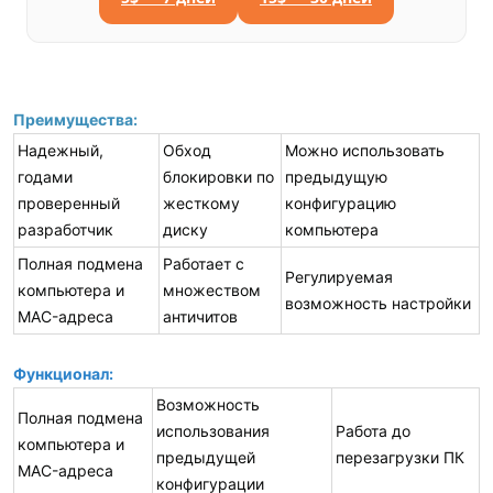
Преимущества:
Надежный,
Обход
Можно использовать
годами
блокировки по
предыдущую
проверенный
жесткому
конфигурацию
разработчик
диску
компьютера
Полная подмена
Работает с
Регулируемая
компьютера и
множеством
возможность настройки
MAC-адреса
античитов
Функционал:
Возможность
Полная подмена
использования
Работа до
компьютера и
предыдущей
перезагрузки ПК
MAC-адреса
конфигурации