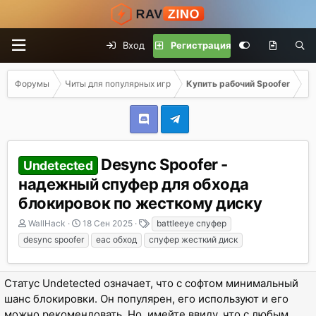
Вход
Регистрация
Форумы
Читы для популярных игр
Купить рабочий Spoofer
Desync Spoofer -
Undetected
надежный спуфер для обхода
блокировок по жесткому диску
А
Д
Т
WallHack
18 Сен 2025
battleeye спуфер
в
а
е
desync spoofer
eac обход
спуфер жесткий диск
т
т
г
о
а
и
р
н
Статус Undetected означает, что с софтом минимальный
т
а
шанс блокировки. Он популярен, его используют и его
е
ч
м
а
можно рекомендовать. Но, имейте ввиду, что с любым