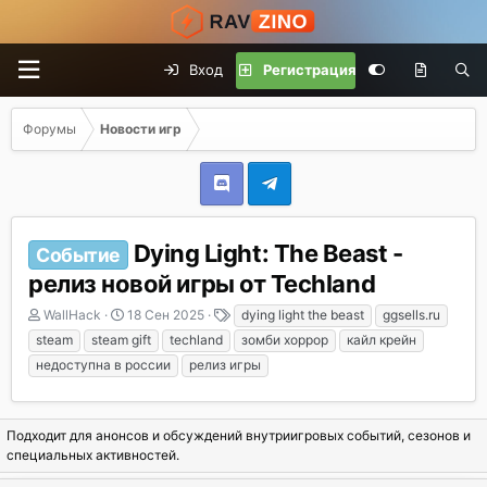
Вход
Регистрация
Форумы
Новости игр
Dying Light: The Beast -
Событие
релиз новой игры от Techland
А
Д
Т
WallHack
18 Сен 2025
dying light the beast
ggsells.ru
в
а
е
steam
steam gift
techland
зомби хоррор
кайл крейн
т
т
г
недоступна в россии
релиз игры
о
а
и
р
н
т
а
е
ч
Подходит для анонсов и обсуждений внутриигровых событий, сезонов и
м
а
специальных активностей.
ы
л