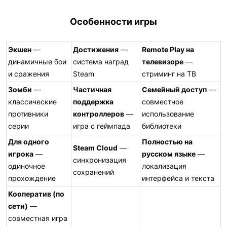
Особенности игры
Экшен
—
Достижения
—
Remote Play на
динамичные бои
система наград
телевизоре
—
и сражения
Steam
стриминг на ТВ
Зомби
—
Частичная
Семейный доступ
—
классические
поддержка
совместное
противники
контроллеров
—
использование
серии
игра с геймпада
библиотеки
Для одного
Полностью на
Steam Cloud
—
игрока
—
русском языке
—
синхронизация
одиночное
локализация
сохранений
прохождение
интерфейса и текста
Кооператив (по
сети)
—
совместная игра