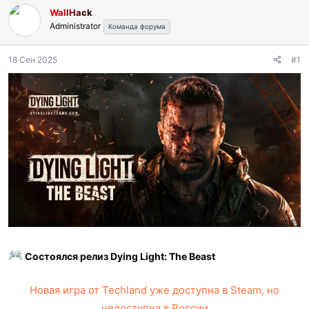
а
WallHack
Administrator
Команда форума
18 Сен 2025
#1
Состоялся релиз Dying Light: The Beast
Новая игра от Techland уже доступна в Steam, но
недоступна в России