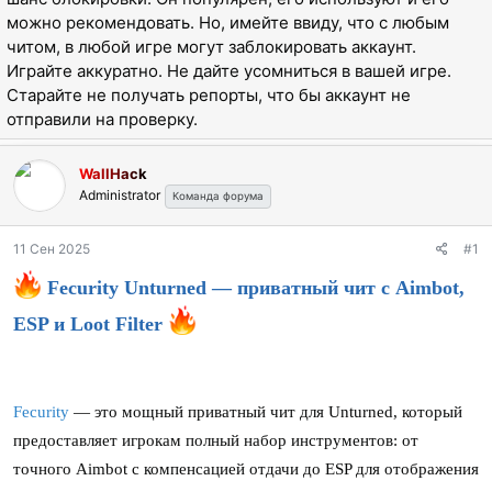
ы
л
можно рекомендовать. Но, имейте ввиду, что с любым
а
читом, в любой игре могут заблокировать аккаунт.
Играйте аккуратно. Не дайте усомниться в вашей игре.
Старайте не получать репорты, что бы аккаунт не
отправили на проверку.
WallHack
Administrator
Команда форума
11 Сен 2025
#1
Fecurity Unturned — приватный чит с Aimbot,
ESP и Loot Filter
Fecurity
— это мощный приватный чит для Unturned, который
предоставляет игрокам полный набор инструментов: от
точного Aimbot с компенсацией отдачи до ESP для отображения