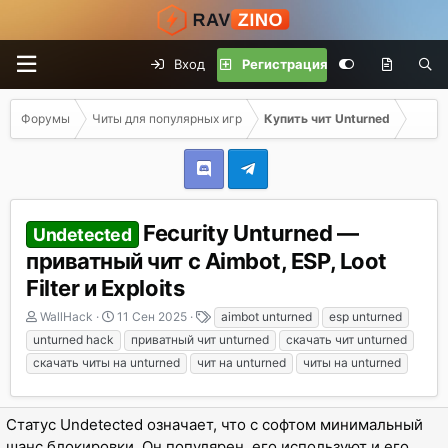
Вход
Регистрация
Форумы
Читы для популярных игр
Купить чит Unturned
Fecurity Unturned —
Undetected
приватный чит с Aimbot, ESP, Loot
Filter и Exploits
А
Д
Т
WallHack
11 Сен 2025
aimbot unturned
esp unturned
в
а
е
unturned hack
приватный чит unturned
скачать чит unturned
т
т
г
скачать читы на unturned
чит на unturned
читы на unturned
о
а
и
р
н
т
а
Статус Undetected означает, что с софтом минимальный
е
ч
м
а
шанс блокировки. Он популярен, его используют и его