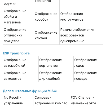
хранилищ
оружия
Отображение
Отображение
Отображение
обойм и
коробок
инструментов
магазинов
Отображение
Режим отображения
Отображение
оптических
всех объектов
ключей
прицелов
одновременно
ESP транспорта:
Отображение
Отображение
Отображение
автомобилей
вертолетов
лодок
Отображение
Отображение
Отображение
самолетов
дирижаблей
поездов
Дополнительные функции MISC:
No Recoil -
Compass -
FOV Changer -
устранение
встроенный компас
изменение угла