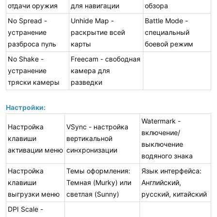
отдачи оружия
для навигации
обзора
No Spread -
Unhide Map -
Battle Mode -
устранение
раскрытие всей
специальный
разброса пуль
карты
боевой режим
No Shake -
Freecam - свободная
устранение
камера для
тряски камеры
разведки
Настройки:
Watermark -
Настройка
VSync - настройка
включение/
клавиши
вертикальной
выключение
активации меню
синхронизации
водяного знака
Настройка
Темы оформления:
Язык интерфейса:
клавиши
Темная (Murky) или
Английский,
выгрузки меню
светлая (Sunny)
русский, китайский
DPI Scale -