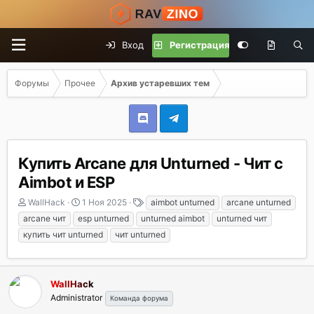
Вход
Регистрация
Форумы
Прочее
Архив устаревших тем
Купить Arcane для Unturned - Чит с
Aimbot и ESP
А
Д
Т
WallHack
1 Ноя 2025
aimbot unturned
arcane unturned
в
а
е
arcane чит
esp unturned
unturned aimbot
unturned чит
т
т
г
купить чит unturned
чит unturned
о
а
и
р
н
т
а
е
ч
WallHack
м
а
Administrator
Команда форума
ы
л