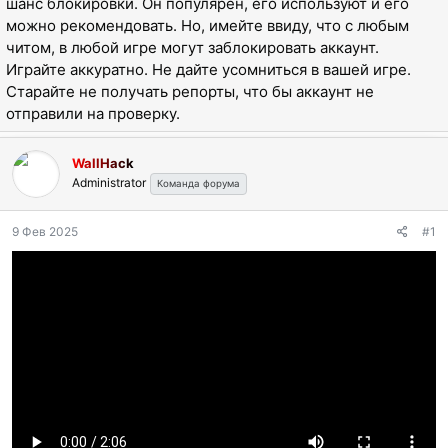
шанс блокировки. Он популярен, его используют и его
ы
л
можно рекомендовать. Но, имейте ввиду, что с любым
а
читом, в любой игре могут заблокировать аккаунт.
Играйте аккуратно. Не дайте усомниться в вашей игре.
Старайте не получать репорты, что бы аккаунт не
отправили на проверку.
WallHack
Administrator
Команда форума
9 Фев 2025
#1