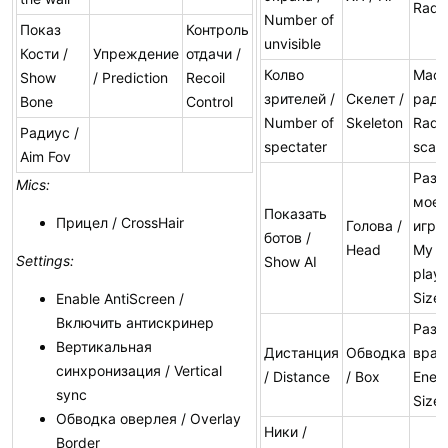
Rada
Number of
Показ
Контроль
unvisible
Кости /
Упреждение
отдачи /
Колво
Масш
Show
/ Prediction
Recoil
зрителей /
Скелет /
рада
Bone
Control
Number of
Skeleton
Rada
Радиус /
spectater
scale
Aim Fov
Разм
Mics:
моег
Показать
Прицел / CrossHair
Голова /
игрок
ботов /
Head
My
Settings:
Show AI
playe
Size
Enable AntiScreen /
Включить антискринер
Разм
Вертикальная
Дистанция
Обводка
врага
синхронизация / Vertical
/ Distance
/ Box
Ene
sync
Size
Обводка оверлея / Overlay
Ники /
Border