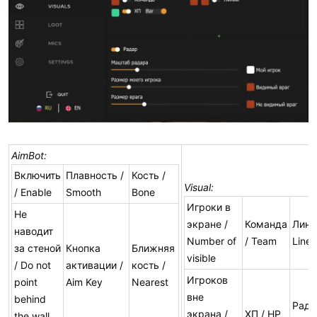
AimBot:
Включить
Плавность /
Кость /
Visual:
/ Enable
Smooth
Bone
Игроки в
Не
экране /
Команда
Лини
наводит
Number of
/ Team
Line
за стеной
Кнопка
Ближняя
visible
/ Do not
активации /
кость /
Игроков
point
Aim Key
Nearest
вне
behind
Рада
экрана /
ХП / HP
the wall