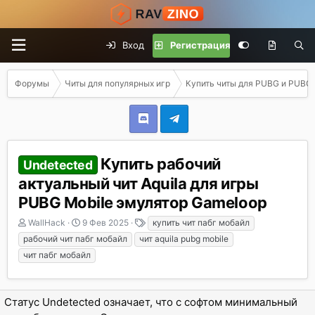
Вход
Регистрация
Форумы
Читы для популярных игр
Купить читы для PUBG и PUBG 
Купить рабочий
Undetected
актуальный чит Aquila для игры
PUBG Mobile эмулятор Gameloop
А
Д
Т
WallHack
9 Фев 2025
купить чит пабг мобайл
в
а
е
рабочий чит пабг мобайл
чит aquila pubg mobile
т
т
г
чит пабг мобайл
о
а
и
р
н
т
а
е
ч
Статус Undetected означает, что с софтом минимальный
м
а