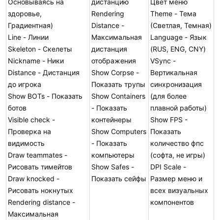
Основываясь на
дистанцию
Цвет меню
здоровье,
Rendering
Theme - Тема
Градиентная)
Distance -
(Светлая, Темная)
Line - Линии
Максимальная
Language - Язык
Skeleton - Скелеты
дистанция
(RUS, ENG, CNY)
Nickname - Ники
отображения
VSync -
Distance - Дистанция
Show Corpse -
Вертикальная
до игрока
Показать трупы
синхронизация
Show BOTs - Показать
Show Containers
(для более
ботов
- Показать
плавной работы)
Visible check -
контейнеры
Show FPS -
Проверка на
Show Computers
Показать
видимость
- Показать
количество фпс
Draw teammates -
компьютеры
(софта, не игры)
Рисовать тимейтов
Show Safes -
DPI Scale -
Draw knocked -
Показать сейфы
Размер меню и
Рисовать нокнутых
всех визуальных
Rendering distance -
компонентов
Максимальная