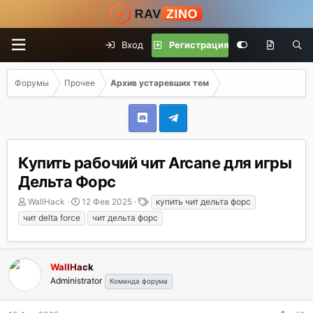
Вход
Регистрация
Форумы
Прочее
Архив устаревших тем
Купить рабочий чит Arcane для игры
Дельта Форс
А
Д
Т
WallHack
12 Фев 2025
купить чит дельта форс
в
а
е
чит delta force
чит дельта форс
т
т
г
о
а
и
р
н
т
а
WallHack
е
ч
Administrator
Команда форума
м
а
ы
л