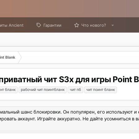
иты Ancient
Гарантии
Что нового?
nt Blank
приватный чит S3x для игры Point B
инт бланк
рабочий чит поинтбланк
чит пб
чит поинт бланк
имальный шанс блокировки. Он популярен, его используют и 
ровать аккаунт. Играйте аккуратно. Не дайте усомниться в 