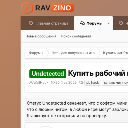
Главная страница
Форумы
Ч
Новые сообщения
Поиск сообщений
Форумы
Читы для популярных игр
Купить чит Poi
Купить рабочий 
Undetected
А
Д
Т
WallHack
20 Фев 2025
pb hack
купить чит по
в
а
е
т
т
г
о
а
и
Статус Undetected означает, что с софтом мин
р
н
т
а
что с любым читом, в любой игре могут заблоки
е
ч
бы аккаунт не отправили на проверку.
м
а
ы
л