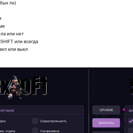
бых пк)
м
ми
ла или нет
 SHIFT или всегда
вкл или выкл