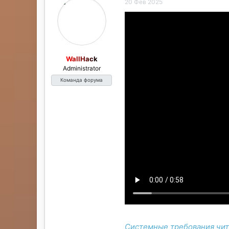
а
20 Фев 2025
WallHack
Administrator
Команда форума
Системные требования чит