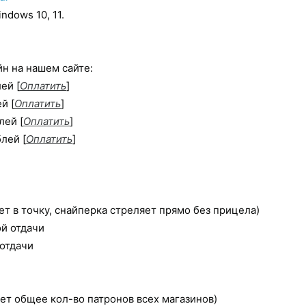
dows 10, 11.
н на нашем сайте:
ей [
Оплатить
]
й [
Оплатить
]
лей [
Оплатить
]
блей [
Оплатить
]
ет в точку, снайперка стреляет прямо без прицела)
й отдачи
отдачи
т общее кол-во патронов всех магазинов)