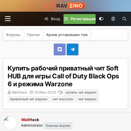
Вход
Регистрация
Форумы
Прочее
Архив устаревших тем
Купить рабочий приватный чит Soft
HUB для игры Call of Duty Black Ops
6 и режима Warzone
А
Д
Т
WallHack
18 Июн 2025
купить чит варзон
в
а
е
приватный чит варзон
чит warzone
чит варзон
т
т
г
о
а
и
р
н
т
а
WallHack
е
ч
Administrator
Команда форума
м
а