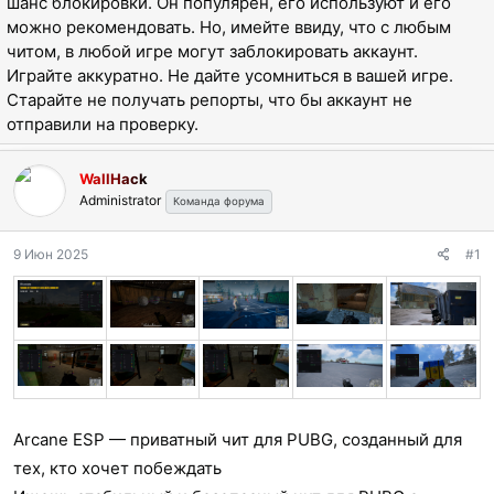
шанс блокировки. Он популярен, его используют и его
е
ч
м
а
можно рекомендовать. Но, имейте ввиду, что с любым
ы
л
читом, в любой игре могут заблокировать аккаунт.
а
Играйте аккуратно. Не дайте усомниться в вашей игре.
Старайте не получать репорты, что бы аккаунт не
отправили на проверку.
WallHack
Administrator
Команда форума
9 Июн 2025
#1
Arcane ESP — приватный чит для PUBG, созданный для
тех, кто хочет побеждать