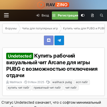
Вход
Регистрация
Форумы
Читы для популярных игр
Купить читы для PUBG и PUBG 
Купить рабочий
Undetected
визуальный чит Arcane для игры
PUBG с возможностью отключения
отдачи
А
Д
Т
WallHack
9 Июн 2025
wallhack pubg
есп пабг
в
а
е
купить чит пабг
приватный чит пабг
чит пабг
т
т
г
о
а
и
р
н
Статус Undetected означает, что с софтом минимальный
т
а