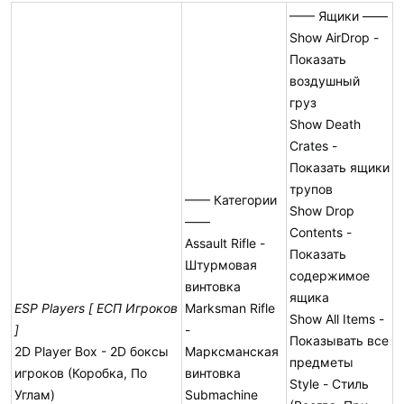
—— Ящики ——
Show AirDrop -
Показать
воздушный
груз
Show Death
Crates -
Показать ящики
трупов
—— Категории
Show Drop
——
Contents -
Assault Rifle -
Показать
Штурмовая
содержимое
винтовка
ящика
ESP Players [ ЕСП Игроков
Marksman Rifle
Show All Items -
]
-
Показывать все
2D Player Box - 2D боксы
Марксманская
предметы
игроков (Коробка, По
винтовка
Style - Стиль
Углам)
Submachine