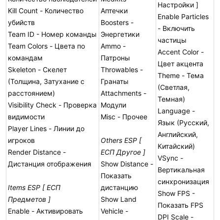
Настройки ]
Kill Count - Количество
Аптечки
Enable Particles
убийств
Boosters -
- Включить
Team ID - Номер команды
Энергетики
частицы
Team Colors - Цвета по
Ammo -
Accent Color -
командам
Патроны
Цвет акцента
Skeleton - Скелет
Throwables -
Theme - Тема
(Толщина, Затухание с
Гранаты
(Светлая,
расстоянием)
Attachments -
Темная)
Visibility Check - Проверка
Модули
Language -
видимости
Misc - Прочее
Язык (Русский,
Player Lines - Линии до
Английский,
игроков
Others ESP [
Китайский)
Render Distance -
ЕСП Другое ]
VSync -
Дистанция отображения
Show Distance -
Вертикальная
Показать
синхронизация
Items ESP [ ЕСП
дистанцию
Show FPS -
Предметов ]
Show Land
Показать FPS
Enable - Активировать
Vehicle -
DPI Scale -