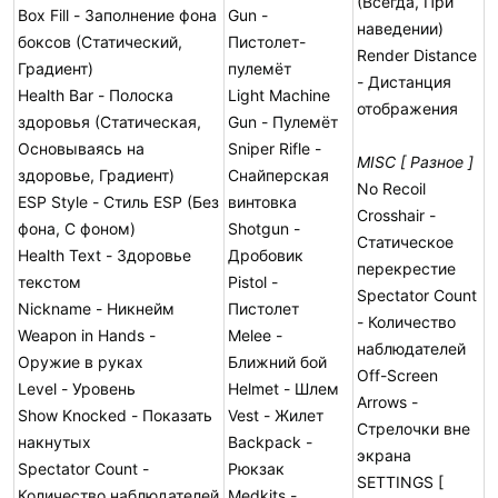
(Всегда, При
Box Fill - Заполнение фона
Gun -
наведении)
боксов (Статический,
Пистолет-
Render Distance
Градиент)
пулемёт
- Дистанция
Health Bar - Полоска
Light Machine
отображения
здоровья (Статическая,
Gun - Пулемёт
Основываясь на
Sniper Rifle -
MISC [ Разное ]
здоровье, Градиент)
Снайперская
No Recoil
ESP Style - Стиль ESP (Без
винтовка
Crosshair -
фона, С фоном)
Shotgun -
Статическое
Health Text - Здоровье
Дробовик
перекрестие
текстом
Pistol -
Spectator Count
Nickname - Никнейм
Пистолет
- Количество
Weapon in Hands -
Melee -
наблюдателей
Оружие в руках
Ближний бой
Off-Screen
Level - Уровень
Helmet - Шлем
Arrows -
Show Knocked - Показать
Vest - Жилет
Стрелочки вне
накнутых
Backpack -
экрана
Spectator Count -
Рюкзак
SETTINGS [
Количество наблюдателей
Medkits -