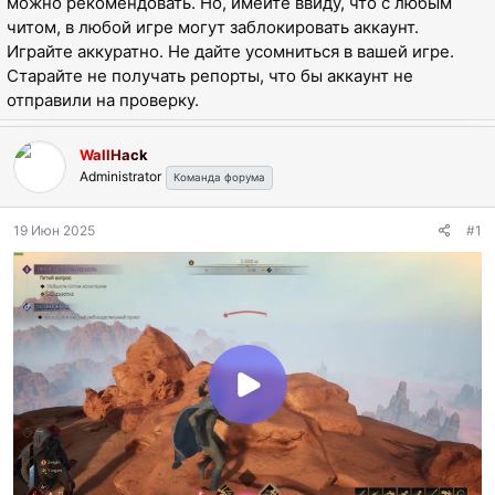
можно рекомендовать. Но, имейте ввиду, что с любым
ы
л
читом, в любой игре могут заблокировать аккаунт.
а
Играйте аккуратно. Не дайте усомниться в вашей игре.
Старайте не получать репорты, что бы аккаунт не
отправили на проверку.
WallHack
Administrator
Команда форума
19 Июн 2025
#1