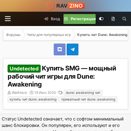
Вход
Регистрация
Форумы
Читы для популярных игр
Купить чит Dune: Awakening
Купить SMG — мощный
Undetected
рабочий чит игры для Dune:
Awakening
А
Д
Т
WallHack
19 Июн 2025
dune: awakening чит
в
а
е
купить чит dune: awakening
приватный чит dune: awakening
т
т
г
о
а
и
р
н
Статус Undetected означает, что с софтом минимальный
т
а
е
ч
шанс блокировки. Он популярен, его используют и его
м
а