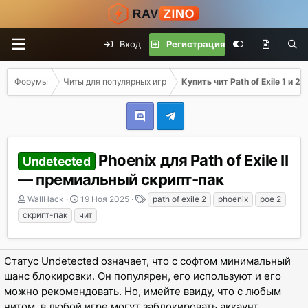
Вход
Регистрация
Форумы
Читы для популярных игр
Купить чит Path of Exile 1 и 2
Phoenix для Path of Exile II
Undetected
— премиальный скрипт-пак
А
Д
Т
WallHack
19 Ноя 2025
path of exile 2
phoenix
poe 2
в
а
е
скрипт-пак
чит
т
т
г
о
а
и
р
н
Статус Undetected означает, что с софтом минимальный
т
а
е
ч
шанс блокировки. Он популярен, его используют и его
м
а
можно рекомендовать. Но, имейте ввиду, что с любым
ы
л
читом, в любой игре могут заблокировать аккаунт.