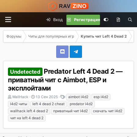
Вход
Регистрация
Форумы
Читы для популярных игр
Купить чит Left 4 Dead 2
Predator Left 4 Dead 2 —
Undetected
приватный чит с Aimbot, ESP и
эксплойтами
А
Д
Т
WallHack
13 Сен 2025
aimbot l4d2
esp l4d2
в
а
е
l4d2 читы
left 4 dead 2 cheat
predator l4d2
т
т
г
wallhack left 4 dead 2
приватный чит l4d2
скачать чит l4d2
о
а
и
чит на left 4 dead 2
р
н
т
а
е
ч
м
а