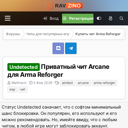
Вход
Регистрация
Форумы
Читы для популярных игр
Купить чит Arma Reforger
Приватный чит Arcane
Undetected
для Arma Reforger
А
Д
Т
WallHack
5 Фев 2026
aimbot
arcane
arma reforger
в
а
е
esp
чит
т
т
г
о
а
и
р
н
Статус Undetected означает, что с софтом минимальный
т
а
шанс блокировки. Он популярен, его используют и его
е
ч
м
а
можно рекомендовать. Но, имейте ввиду, что с любым
ы
л
читом, в любой игре могут заблокировать аккаунт.