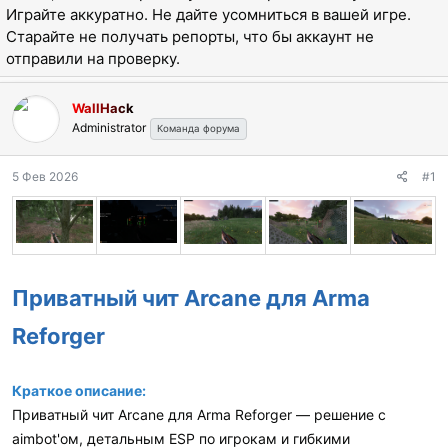
а
Играйте аккуратно. Не дайте усомниться в вашей игре.
Старайте не получать репорты, что бы аккаунт не
отправили на проверку.
WallHack
Administrator
Команда форума
5 Фев 2026
#1
Приватный чит Arcane для Arma
Reforger
Краткое описание:
Приватный чит Arcane для Arma Reforger — решение с
aimbot'ом, детальным ESP по игрокам и гибкими