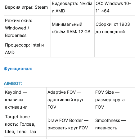
Видеокарта: Nvidia
ОС: Windows 10–
Версия игры: Steam
и AMD
11 x64
Режим окна:
Минимальный
Сборки: от 1903
Windowed /
объём RAM: 12 GB
до последней
Borderless
Процессор: Intel и
AMD
Функционал:
AIMBOT:
Keybind —
Adaptive FOV —
FOV Size —
клавиша
адаптивный круг
размер круга
активации
FOV
FOV
Target bone —
Draw FOV Border —
Smoothness —
кость: Голова,
рисовать круг FOV
плавность
Шея, Тело, Таз