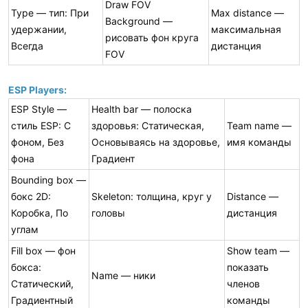
Draw FOV
Type — тип: При
Max distance —
Background —
удержании,
максимальная
рисовать фон круга
Всегда
дистанция
FOV
ESP Players:
ESP Style —
Health bar — полоска
стиль ESP: С
здоровья: Статическая,
Team name —
фоном, Без
Основываясь на здоровье,
имя команды
фона
Градиент
Bounding box —
бокс 2D:
Skeleton: толщина, круг у
Distance —
Коробка, По
головы
дистанция
углам
Fill box — фон
Show team —
бокса:
показать
Name — ники
Статический,
членов
Градиентный
команды