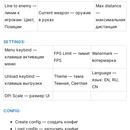
Line to enemy —
Max distance
линии к
Current weapon — оружие
—
игрокам: Цвет,
в руках
максимальная
Позиции
дистанция
SETTINGS:
Menu keybind —
FPS Limit — лимит
Watermark —
клавиша активации
FPS
вотермарка
меню
Language —
Unload keybind —
Theme — тема:
язык: EN, RU,
клавиша выгрузки
Темная, Светлая
CN
DPI Scale — размер UI
CONFIG:
Create config — создать конфиг
Load config — загрузить конфиг