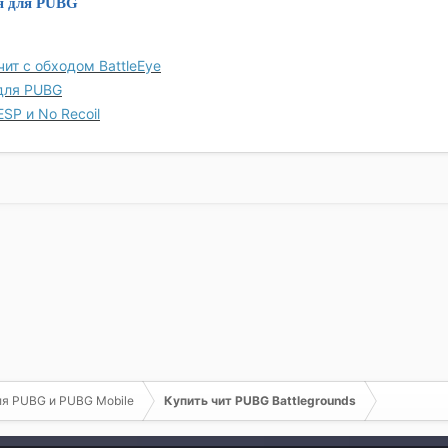
я для PUBG
чит с обходом BattleEye
для PUBG
ESP и No Recoil
ля PUBG и PUBG Mobile
Купить чит PUBG Battlegrounds