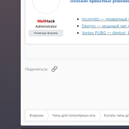
Похожие приватные решени
Incognito — приватный 
WallHack
Desync — мощный чит 
Administrator
Vortex PUBG — Aimbot, 
Команда форума
Ссылка
Поделиться:
Форумы
Читы для популярных игр
Купить читы д