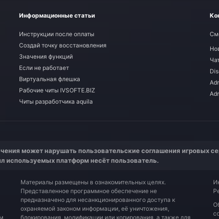
Информационные статьи
Ко
Инструкции после оплаты
См
Создай точку восстановления
Но
Значения функций
Ча
Если не работает
Dis
Виртуальная флешка
Adm
Рабочие читы IVSOFTE.BIZ
Ad
Читы разработчика aquila
чения может нарушать пользовательские соглашения игровых се
ил используемых платформ несёт пользователь.
Материалы размещены в ознакомительных целях.
И
Представленное программное обеспечение не
Р
предназначено для несанкционированного доступа к
О
охраняемой законом информации, её уничтожения,
с
ым
блокирования, модификации или копирования, а также для