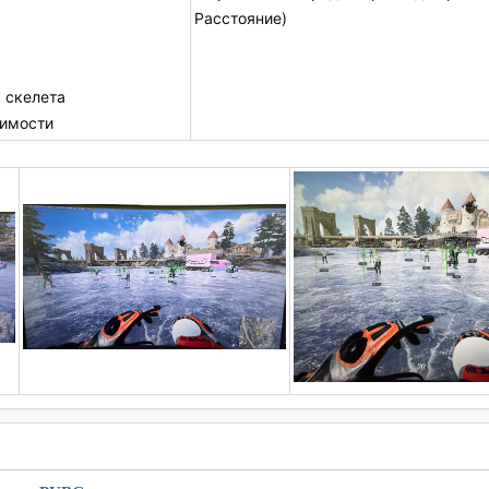
Расстояние)
а скелета
димости