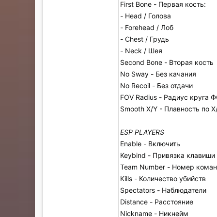
First Bone - Первая кость:
- Head / Голова
- Forehead / Лоб
- Chest / Грудь
- Neck / Шея
Second Bone - Вторая кость
No Sway - Без качания
No Recoil - Без отдачи
FOV Radius - Радиус круга 
Smooth X/Y - Плавность по X
ESP PLAYERS
Enable - Включить
Keybind - Привязка клавиши
Team Number - Номер кома
Kills - Количество убийств
Spectators - Наблюдатели
Distance - Расстояние
Nickname - Никнейм