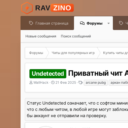
Главная страница
Форумы
Ч
Новые сообщения
Поиск сообщений
Форумы
Читы для популярных игр
Купить читы д
Приватный чит A
Undetected
А
Д
Т
WallHack
21 Фев 2025
arcane pubg
аркан паб
в
а
е
т
т
г
о
а
и
Статус Undetected означает, что с софтом мин
р
н
т
а
что с любым читом, в любой игре могут заблоки
е
ч
бы аккаунт не отправили на проверку.
м
а
ы
л