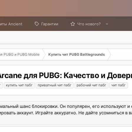
иты Ancient
Гарантии
Что нового?
ля PUBG и PUBG Mobile
Купить чит PUBG Battlegrounds
rcane для PUBG: Качество и Довер
г
купить чит пабг
приватный чит пабг
рабочий чит пабг
чит пабг
имальный шанс блокировки. Он популярен, его используют и 
ровать аккаунт. Играйте аккуратно. Не дайте усомниться в 