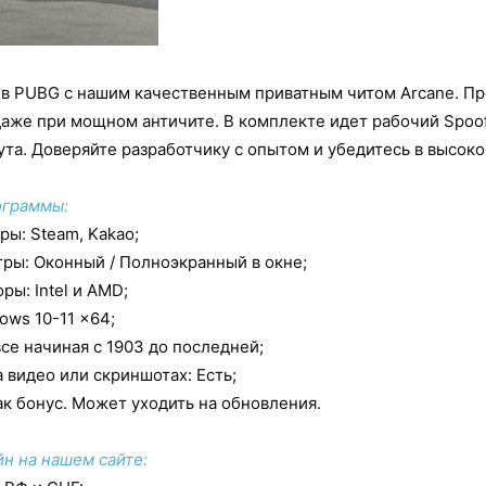
 в PUBG с нашим качественным приватным читом Arcane. П
даже при мощном античите. В комплекте идет рабочий Spoo
ута. Доверяйте разработчику с опытом и убедитесь в высок
ограммы:
ы: Steam, Kakao;
ы: Оконный / Полноэкранный в окне;
ы: Intel и AMD;
ws 10-11 x64;
е начиная с 1903 до последней;
видео или скриншотах: Есть;
ак бонус. Может уходить на обновления.
н на нашем сайте: