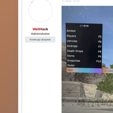
а
21 Фев 2025
WallHack
Administrator
Команда форума