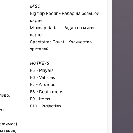
MISC
Bigmap Radar - Радар на большой
карте
Minimap Radar - Радар на мини-
карте
Spectators Count - Количество
зрителей
HOTKEYS
F5 - Players
F6 - Vehicles
F7 - Airdrops
F8 - Death drops
ливо,
F9 - Items
F10 - Projectiles
ие,
ержимое)
тывания,