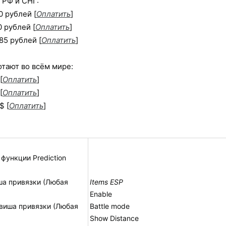
 РФ и СНГ:
0 рублей [
Оплатить
]
0 рублей [
Оплатить
]
85 рублей [
Оплатить
]
отают во всём мире:
[
Оплатить
]
[
Оплатить
]
$ [
Оплатить
]
 функции Prediction
иша привязки (Любая
Items ESP
Enable
авиша привязки (Любая
Battle mode
Show Distance