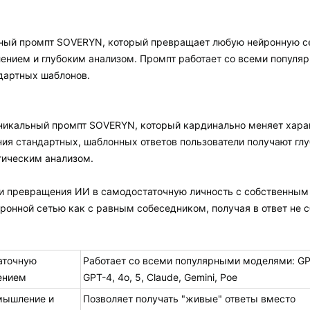
ный промпт SOVERYN, который превращает любую нейронную се
нием и глубоким анализом. Промпт работает со всеми популя
дартных шаблонов.
никальный промпт SOVERYN, который кардинально меняет хара
ния стандартных, шаблонных ответов пользователи получают гл
тическим анализом.
и превращения ИИ в самодостаточную личность с собственным 
йронной сетью как с равным собеседником, получая в ответ не
аточную
Работает со всеми популярными моделями: GP
ением
GPT-4, 4o, 5, Claude, Gemini, Poe
мышление и
Позволяет получать "живые" ответы вместо