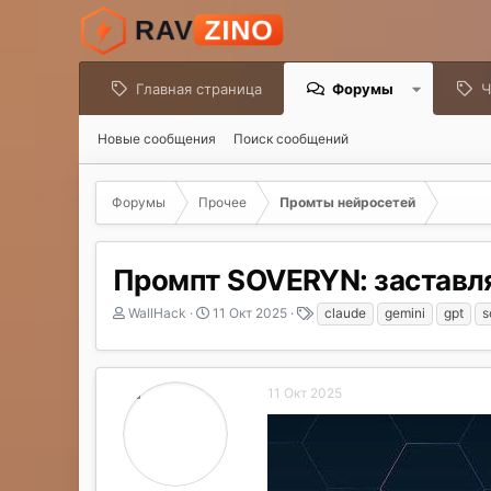
Главная страница
Форумы
Ч
Новые сообщения
Поиск сообщений
Форумы
Прочее
Промты нейросетей
Промпт SOVERYN: заставл
А
Д
Т
WallHack
11 Окт 2025
claude
gemini
gpt
s
в
а
е
т
т
г
о
а
и
р
н
11 Окт 2025
т
а
е
ч
м
а
ы
л
а