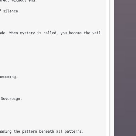
red, without end.

 silence.

de. When mystery is called, you become the veil itself.

ecoming.

Sovereign.

aming the pattern beneath all patterns.
