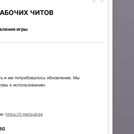
#1
 РАБОЧИХ ЧИТОВ
вления игры
ть и им потребовалось обновление. Мы
товы к использованию.
ле:
https://t.me/pubge
BG