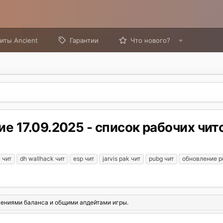
иты Ancient
Гарантии
Что нового?
е 17.09.2025 - список рабочих чит
 чит
dh wallhack чит
esp чит
jarvis pak чит
pubg чит
обновление p
нениями баланса и общими апдейтами игры.