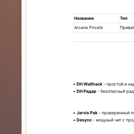
Название
Тип
Arcane Private
Прива
•
DH Wallhack
- простой и н
•
DH Радар
- безопасный рад
•
Jarvis Pak
- проверенный п
•
Desync
- мощный чит с пр