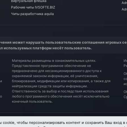
Виртуальная флешка
Adm
Рабочие читы IVSOFTE.BIZ
Ad
Читы разработчика aquila
чения может нарушать пользовательские соглашения игровых се
ил используемых платформ несёт пользователь.
Материалы размещены в ознакомительных целях.
И
Представленное программное обеспечение не
Р
предназначено для несанкционированного доступа к
О
охраняемой законом информации, её уничтожения,
с
ым
блокирования, модификации или копирования, а также для
и
нейтрализации средств защиты информации.
Ответственность за выбор и последствия использования
О
со
любого программного обеспечения несёт исключительно
С
конечный пользователь.
Обратная связь
Условия и правила
 cookie, чтобы персонализировать контент и сохранить Ваш вход в 