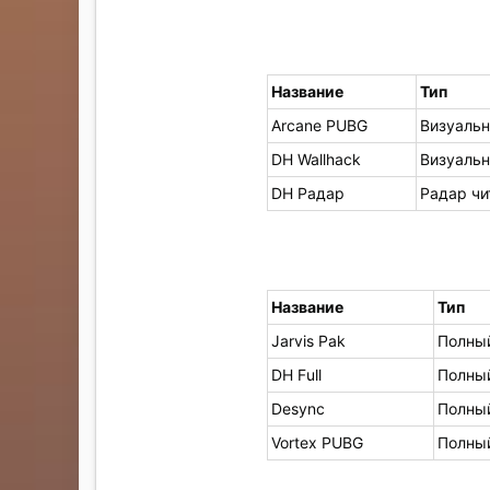
Название
Тип
Arcane PUBG
Визуальн
DH Wallhack
Визуальн
DH Радар
Радар чи
Название
Тип
Jarvis Pak
Полный
DH Full
Полный
Desync
Полный
Vortex PUBG
Полный