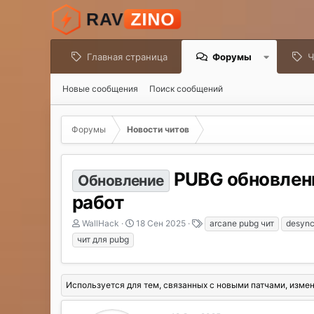
Главная страница
Форумы
Ч
Новые сообщения
Поиск сообщений
Форумы
Новости читов
PUBG обновлени
Обновление
работ
А
Д
Т
WallHack
18 Сен 2025
arcane pubg чит
desync
в
а
е
чит для pubg
т
т
г
о
а
и
р
н
Используется для тем, связанных с новыми патчами, изме
т
а
е
ч
м
а