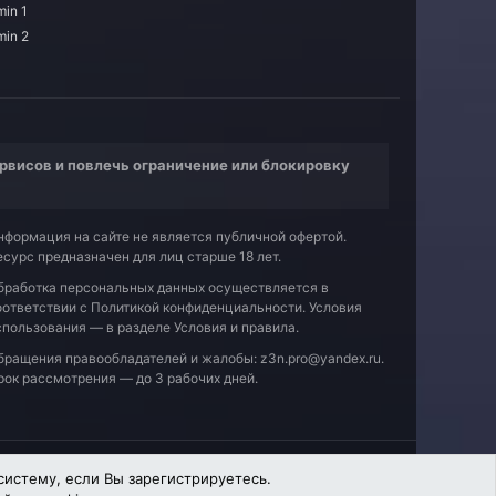
in 1
min 2
рвисов и повлечь ограничение или блокировку
нформация на сайте не является публичной офертой.
есурс предназначен для лиц старше 18 лет.
бработка персональных данных осуществляется в
оответствии с
Политикой конфиденциальности
. Условия
спользования — в разделе
Условия и правила
.
бращения правообладателей и жалобы:
z3n.pro@yandex.ru
.
рок рассмотрения — до 3 рабочих дней.
Политика конфиденциальности
Помощь
Главная
R
систему, если Вы зарегистрируетесь.
S