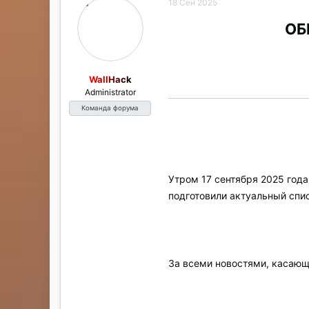
18 Сен 2025
ы
л
а
ОБ
WallHack
Administrator
Команда форума
Утром 17 сентября 2025 года
подготовили актуальный спи
За всеми новостями, касающ