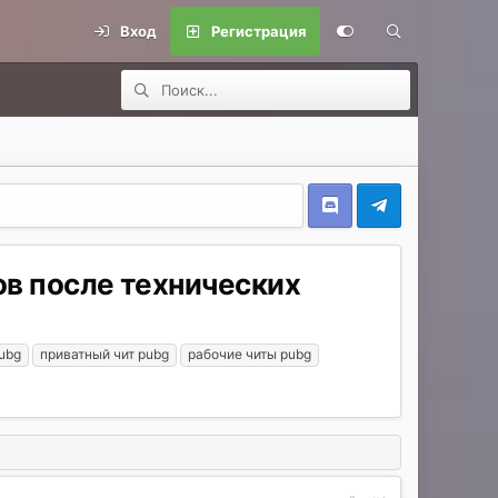
Вход
Регистрация
ов после технических
ubg
приватный чит pubg
рабочие читы pubg