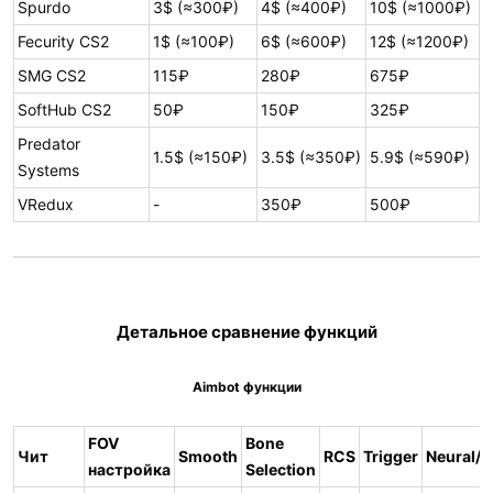
Spurdo
3$ (≈300₽)
4$ (≈400₽)
10$ (≈1000₽)
Fecurity CS2
1$ (≈100₽)
6$ (≈600₽)
12$ (≈1200₽)
SMG CS2
115₽
280₽
675₽
SoftHub CS2
50₽
150₽
325₽
Predator
1.5$ (≈150₽)
3.5$ (≈350₽)
5.9$ (≈590₽)
Systems
VRedux
-
350₽
500₽
Детальное сравнение функций
Aimbot функции
FOV
Bone
Чит
Smooth
RCS
Trigger
Neural/A
настройка
Selection