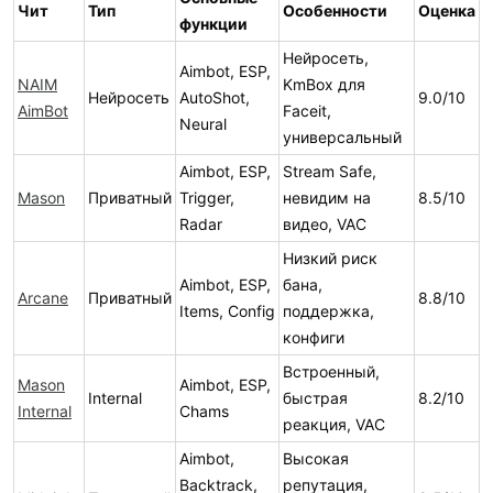
Чит
Тип
Особенности
Оценка
функции
Нейросеть,
Aimbot, ESP,
NAIM
KmBox для
Нейросеть
AutoShot,
9.0/10
AimBot
Faceit,
Neural
универсальный
Aimbot, ESP,
Stream Safe,
Mason
Приватный
Trigger,
невидим на
8.5/10
Radar
видео, VAC
Низкий риск
Aimbot, ESP,
бана,
Arcane
Приватный
8.8/10
Items, Config
поддержка,
конфиги
Встроенный,
Mason
Aimbot, ESP,
Internal
быстрая
8.2/10
Internal
Chams
реакция, VAC
Aimbot,
Высокая
Backtrack,
репутация,