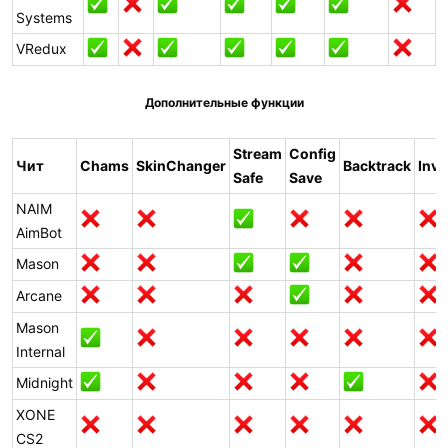
Systems
VRedux
Дополнительные функции
Stream
Config
Чит
Chams
SkinChanger
Backtrack
Inve
Safe
Save
NAIM
AimBot
Mason
Arcane
Mason
Internal
Midnight
XONE
CS2