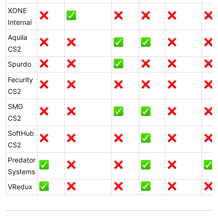
XONE
Internal
Aquila
CS2
Spurdo
Fecurity
CS2
SMG
CS2
SoftHub
CS2
Predator
Systems
VRedux