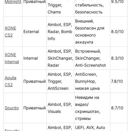
Midnight
Приватный
9.5/10
Trigger,
стабильность,
Chams
безопасность
Внешний,
Aimbot, ESP,
XONE
безопасен для
External
Radar, Bomb
8.0/10
CS2
основного
Info
аккаунта
Aimbot, ESP,
Встроенный,
XONE
Internal
SkinChanger,
SkinChanger,
8.3/10
Internal
Radar
Anti-Screenshot
Aimbot, ESP,
AntiScreen,
Aquila
Приватный
Trigger,
BunnyHop,
7.8/10
CS2
AntiScreen
низкая цена
Невидим на
Aimbot, ESP,
видео/
Spurdo
Приватный
8.7/10
Visuals
скриншотах,
стримы
Aimbot, ESP,
UEFI, AVX, Auto
Fecurity