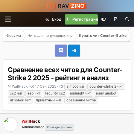
Вход
Регистрация
Форумы
Читы для популярных игр
Купить чит Counter-Strike
Сравнение всех читов для Counter-
Strike 2 2025 - рейтинг и анализ
А
Д
Т
WallHack
17 Сен 2025
aimbot чит
counter-strike 2 чит
в
а
е
cs2 чит
esp чит
fecurity cs2
midnight чит
naim aimbot
т
т
г
игровой чит
приватный чит
сравнение читов
о
а
и
р
н
т
а
е
ч
WallHack
м
а
Administrator
Команда форума
ы
л