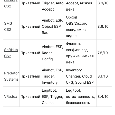
Приватный
Trigger, Auto
Accept, низкая
8.9/10
CS2
Accept
цена
Обход
Aimbot, ESP,
SMG
OBS/Discord,
Приватный
Object ESP,
8.6/10
CS2
невидим на
Radar
видео
Флешка,
Aimbot, ESP,
SoftHub
конфиги под
Приватный
Radar,
7.5/10
CS2
оружие, низкая
Config
цена
Aimbot, ESP,
Inventory
Predator
Приватный
Trigger,
Changer, Cloud
8.1/10
Systems
Inventory
CFG, Sound ESP
Legitbot,
Legitbot,
VRedux
Приватный
ESP, Trigger,
естественность,
8.4/10
Chams
безопасность