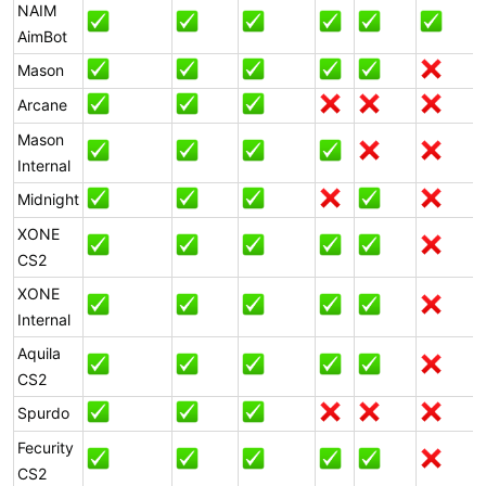
NAIM
AimBot
Mason
Arcane
Mason
Internal
Midnight
XONE
CS2
XONE
Internal
Aquila
CS2
Spurdo
Fecurity
CS2