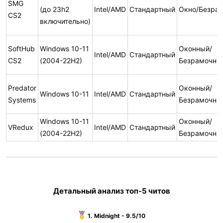
SMG
(до 23h2
Intel/AMD
Стандартный
Окно/Безра
CS2
включительно)
SoftHub
Windows 10-11
Оконный/
Intel/AMD
Стандартный
CS2
(2004-22H2)
Безрамочны
Predator
Оконный/
Windows 10-11
Intel/AMD
Стандартный
Systems
Безрамочны
Windows 10-11
Оконный/
VRedux
Intel/AMD
Стандартный
(2004-22H2)
Безрамочны
Детальный анализ топ-5 читов
1. Midnight - 9.5/10