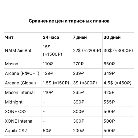
Сравнение цен и тарифных планов
Чит
24 часа
7 дней
30 дней
15$
NAIM AimBot
22$ (≈2200₽)
30$ (≈3000₽)
(≈1500₽)
Mason
110₽
270₽
650₽
Arcane (РФ/СНГ)
129₽
239₽
349₽
Arcane (Global)
1.5$ (≈150₽)
3$ (≈300₽)
4.5$ (≈450₽)
Mason Internal
110₽
265₽
425₽
Midnight
-
390₽
555₽
XONE CS2
-
300₽
500₽
XONE Internal
-
300₽
500₽
Aquila CS2
50₽
200₽
500₽