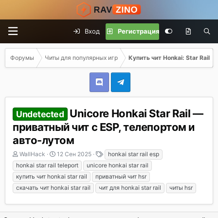
Вход
Регистрация
Форумы
Читы для популярных игр
Купить чит Honkai: Star Rail
Unicore Honkai Star Rail —
Undetected
приватный чит с ESP, телепортом и
авто-лутом
А
Д
Т
WallHack
12 Сен 2025
honkai star rail esp
в
а
е
honkai star rail teleport
unicore honkai star rail
т
т
г
купить чит honkai star rail
приватный чит hsr
о
а
и
скачать чит honkai star rail
чит для honkai star rail
читы hsr
р
н
т
а
е
ч
м
а