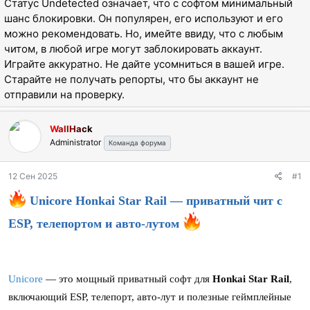
Статус Undetected означает, что с софтом минимальный
ы
л
шанс блокировки. Он популярен, его используют и его
а
можно рекомендовать. Но, имейте ввиду, что с любым
читом, в любой игре могут заблокировать аккаунт.
Играйте аккуратно. Не дайте усомниться в вашей игре.
Старайте не получать репорты, что бы аккаунт не
отправили на проверку.
WallHack
Administrator
Команда форума
12 Сен 2025
#1
Unicore Honkai Star Rail — приватный чит с
ESP, телепортом и авто-лутом
Unicore
— это мощный приватный софт для
Honkai Star Rail
,
включающий ESP, телепорт, авто-лут и полезные геймплейные