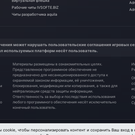
Виртуальная флешка
Adm
Рабочие читы IVSOFTE.BIZ
Ad
Читы разработчика aquila
чения может нарушать пользовательские соглашения игровых се
ил используемых платформ несёт пользователь.
Материалы размещены в ознакомительных целях.
И
Представленное программное обеспечение не
Р
предназначено для несанкционированного доступа к
О
охраняемой законом информации, её уничтожения,
с
ым
блокирования, модификации или копирования, а также для
и
нейтрализации средств защиты информации.
Ответственность за выбор и последствия использования
О
со
любого программного обеспечения несёт исключительно
С
конечный пользователь.
Обратная связь
Условия и правила
 cookie, чтобы персонализировать контент и сохранить Ваш вход в 