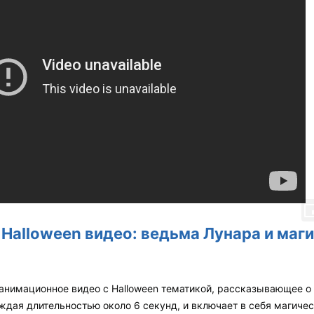
Halloween видео: ведьма Лунара и маги
 анимационное видео с Halloween тематикой, рассказывающее о
аждая длительностью около 6 секунд, и включает в себя магиче