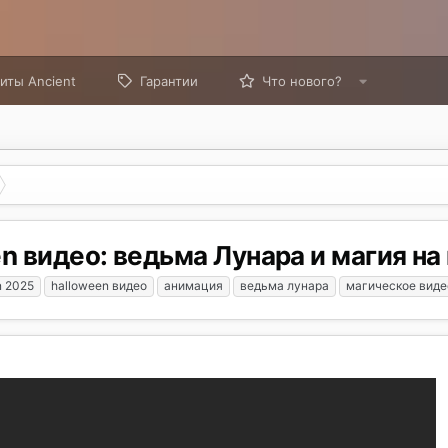
иты Ancient
Гарантии
Что нового?
 видео: ведьма Лунара и магия на
n 2025
halloween видео
анимация
ведьма лунара
магическое виде