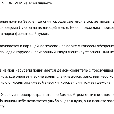
N FOREVER" на всей планете.
ения ночи на Земле, где огни городов светятся в форме тыквы
ется ведьма Лунара на пылающей метле. Её сопровождают призр
а через фиолетовый туман.
рачивается в парящей магической ярмарке с колесом обозрени
лошадях карусели, призрачный клоун жонглирует огненными чер
да из-под карусели поднимается демон-хранитель с треснувшей
ном, где энергетические волны сталкиваются, заполняя небо и
вную спираль оранжевой энергии, которая уничтожает демона.
 Хеллоуина распространяется по Земле. Утром дети в костюмах
На ночном небе появляется улыбающаяся луна, а на планете за
R".