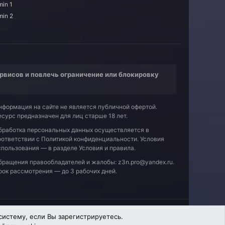
in 1
min 2
рвисов и повлечь ограничение или блокировку
нформация на сайте не является публичной офертой.
есурс предназначен для лиц старше 18 лет.
бработка персональных данных осуществляется в
оответствии с
Политикой конфиденциальности
. Условия
спользования — в разделе
Условия и правила
.
бращения правообладателей и жалобы:
z3n.pro@yandex.ru
.
рок рассмотрения — до 3 рабочих дней.
Политика конфиденциальности
Помощь
Главная
R
систему, если Вы зарегистрируетесь.
S