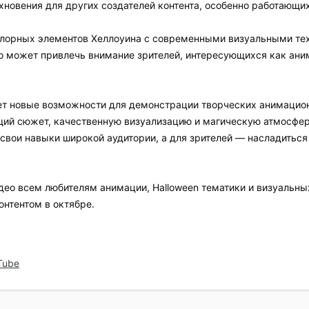
хновения для других создателей контента, особенно работающи
лорных элементов Хеллоуина с современными визуальными тех
о может привлечь внимание зрителей, интересующихся как аним
ет новые возможности для демонстрации творческих анимацион
щий сюжет, качественную визуализацию и магическую атмосфер
ь свои навыки широкой аудитории, а для зрителей — насладитьс
ео всем любителям анимации, Halloween тематики и визуальных
онтентом в октябре.
Tube