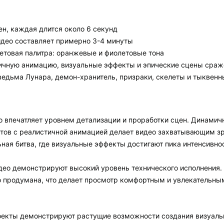
ен, каждая длится около 6 секунд
идео составляет примерно 3-4 минуты
етовая палитра: оранжевые и фиолетовые тона
ичную анимацию, визуальные эффекты и эпические сцены сраж
едьма Лунара, демон-хранитель, призраки, скелеты и тыквенн
о впечатляет уровнем детализации и проработки сцен. Динамич
тов с реалистичной анимацией делает видео захватывающим з
ная битва, где визуальные эффекты достигают пика интенсивно
ео демонстрируют высокий уровень технического исполнения.
 продумана, что делает просмотр комфортным и увлекательны
кты демонстрируют растущие возможности создания визуально