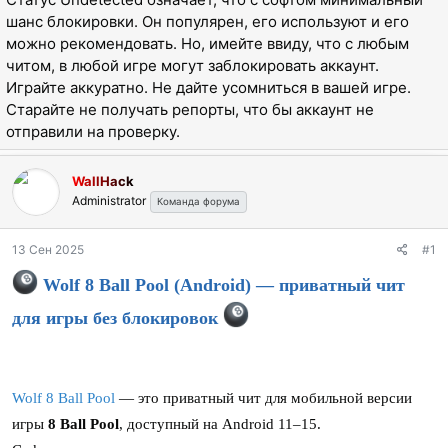
ы
л
шанс блокировки. Он популярен, его используют и его
а
можно рекомендовать. Но, имейте ввиду, что с любым
читом, в любой игре могут заблокировать аккаунт.
Играйте аккуратно. Не дайте усомниться в вашей игре.
Старайте не получать репорты, что бы аккаунт не
отправили на проверку.
WallHack
Administrator
Команда форума
13 Сен 2025
#1
Wolf 8 Ball Pool (Android) — приватный чит
для игры без блокировок
Wolf 8 Ball Pool
— это приватный чит для мобильной версии
игры
8 Ball Pool
, доступный на Android 11–15.