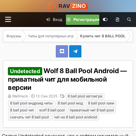
Вход
Регистрация
Форумы
Читы для популярных игр
Купить чит 8 BALL POOL
Wolf 8 Ball Pool Android —
Undetected
приватный чит для мобильной
версии
А
Д
Т
WallHack
13 Сен 2025
8 ball pool автоигра
в
а
е
8 ball pool андроид читы
8 ball pool мод
8 ball pool хаки
т
т
г
8 ball pool чит
wolf 8 ball pool
приватный чит 8 ball pool
о
а
и
скачать чит 8 ball pool
чит на 8 ball pool android
р
н
т
а
е
ч
м
а
Статус Undetected означает, что с софтом минимальный