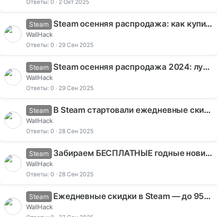
Ответы
0
2 Окт 2025
Steam осенняя распродажа: как купить игры еще дешевле через ggsel.ru
Steam
WallHack
Ответы
0
29 Сен 2025
Steam осенняя распродажа 2024: лучшие скидки до 90% на хиты
Steam
WallHack
Ответы
0
29 Сен 2025
В Steam стартовали ежедневные скидки — скидки до 82% на популярные игры
Steam
WallHack
Ответы
0
28 Сен 2025
Забираем БЕСПЛАТНЫЕ годные новинки и хиты в Steam — собрали для вас подборку игр за 0 РУБЛЕЙ
Steam
WallHack
Ответы
0
28 Сен 2025
Ежедневные скидки в Steam — до 95% на популярные игры
Steam
WallHack