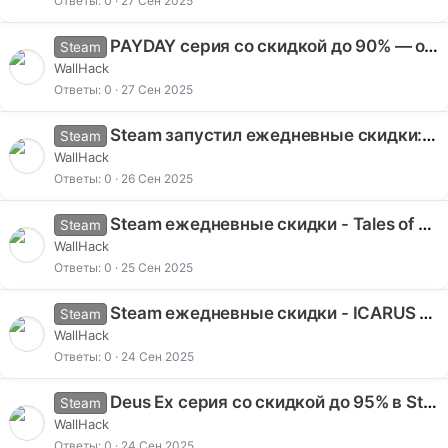
Ответы
0
27 Сен 2025
PAYDAY серия со скидкой до 90% — от 71 рубля на Steam
Steam
WallHack
Ответы
0
27 Сен 2025
Steam запустил ежедневные скидки: HYPERCHARGE Unboxed со скидкой 25%, Men of War II - 66% и другие игры
Steam
WallHack
Ответы
0
26 Сен 2025
Steam ежедневные скидки - Tales of Maj'Eyal, Siralim Ultimate, AI War 2 и другие игры со скидками до 75%
Steam
WallHack
Ответы
0
25 Сен 2025
Steam ежедневные скидки - ICARUS со скидкой 80%, Chernobylite 2, Neighbors и другие игры
Steam
WallHack
Ответы
0
24 Сен 2025
Deus Ex серия со скидкой до 95% в Steam - все части от 45 рублей до 29 сентября
Steam
WallHack
Ответы
0
24 Сен 2025