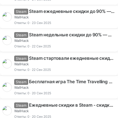
Steam ежедневные скидки до 90% — TEKKEN 7, Rise of Gun, Sniper Ghost Warrior
Steam
WallHack
Ответы
0
23 Сен 2025
Steam недельные скидки до 90% — Mount & Blade II, Sekiro, Disco Elysium
Steam
WallHack
Ответы
0
22 Сен 2025
Steam стартовали ежедневные скидки — скидки до 67% на популярные игры
Steam
WallHack
Ответы
0
22 Сен 2025
Бесплатная игра The Time Travelling Warrior в Steam - аркадный инди-экшен до 23 сентября
Steam
WallHack
Ответы
0
20 Сен 2025
Ежедневные скидки в Steam - скидки до 95% на популярные игры 2025
Steam
WallHack
Ответы
0
20 Сен 2025