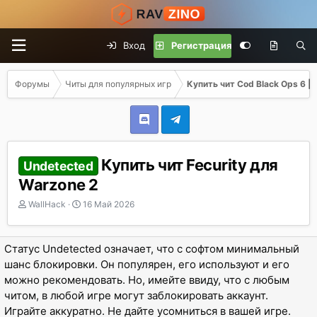
Вход
Регистрация
Форумы
Читы для популярных игр
Купить чит Cod Black Ops 6 |
Купить чит Fecurity для
Undetected
Warzone 2
А
Д
WallHack
16 Май 2026
в
а
т
т
о
а
Статус Undetected означает, что с софтом минимальный
р
н
шанс блокировки. Он популярен, его используют и его
т
а
можно рекомендовать. Но, имейте ввиду, что с любым
е
ч
м
а
читом, в любой игре могут заблокировать аккаунт.
ы
л
Играйте аккуратно. Не дайте усомниться в вашей игре.