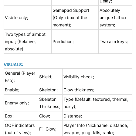
Delay;
Gamepad Support
Absolutely
Visbile only;
(Only xbox at the
unique hitbox
moment);
system;
Two types of aimbot
input; (Relative,
Prediction;
Two aim keys;
absolute);
VISUALS:
General (Player
Shield;
Visibility check;
Esp);
Enable;
Skeleton;
Glow thickness;
Skeleton
Type (Default, textured, thermal,
Enemy only;
Thickness;
noisy);
Box;
Glow;
Distance;
OOF indicators
Player Info (Nickname, distance,
Fill Glow;
(out of view);
weapon, ping, kills, rank);